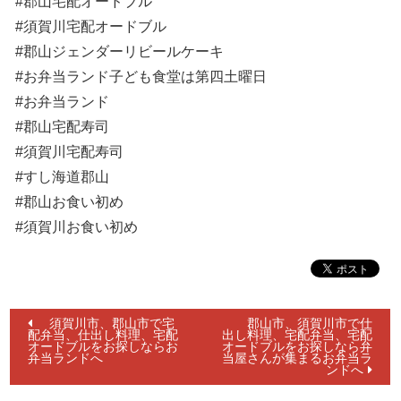
#郡山宅配オードブル
#須賀川宅配オードブル
#郡山ジェンダーリビールケーキ
#お弁当ランド子ども食堂は第四土曜日
#お弁当ランド
#郡山宅配寿司
#須賀川宅配寿司
#すし海道郡山
#郡山お食い初め
#須賀川お食い初め
投
須賀川市、郡山市で宅
郡山市、須賀川市で仕
配弁当、仕出し料理、宅配
出し料理、宅配弁当、宅配
稿
オードブルをお探しならお
オードブルをお探しなら弁
弁当ランドへ
当屋さんが集まるお弁当ラ
ナ
ンドへ
ビ