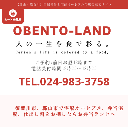
コ
【郡山・須賀川】宅配弁当と宅配オードブルの総合注文サイト
ン
テ
ン
ツ
へ
ス
キ
ッ
ご予約:前日お昼12時まで
プ
電話受付時間:9時半〜18時半
TEL.024-983-3758
須賀川市、郡山市で宅配オードブル、弁当宅
配、仕出し料をお探しならお弁当ランドへ