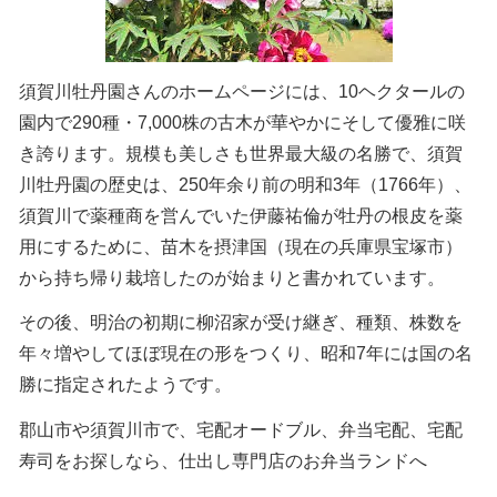
須賀川牡丹園さんのホームページには、10ヘクタールの
園内で290種・7,000株の古木が華やかにそして優雅に咲
き誇ります。規模も美しさも世界最大級の名勝で、須賀
川牡丹園の歴史は、250年余り前の明和3年（1766年）、
須賀川で薬種商を営んでいた伊藤祐倫が牡丹の根皮を薬
用にするために、苗木を摂津国（現在の兵庫県宝塚市）
から持ち帰り栽培したのが始まりと書かれています。
その後、明治の初期に柳沼家が受け継ぎ、種類、株数を
年々増やしてほぼ現在の形をつくり、昭和7年には国の名
勝に指定されたようです。
郡山市や須賀川市で、宅配オードブル、弁当宅配、宅配
寿司をお探しなら、仕出し専門店のお弁当ランドへ