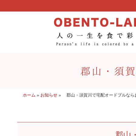
コ
ン
テ
ン
ツ
へ
ス
キ
ッ
郡山・須賀
プ
ホーム
»
お知らせ
»
郡山・須賀川で宅配オードブルなら
郡山・