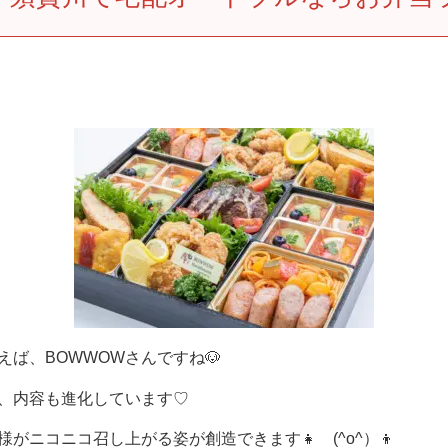
ば、BOWWOWさんですね🐶
、内容も進化しています♡
ニコニコ召し上がる姿が創造できます👧 (^o^）👦