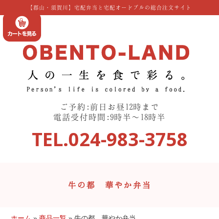
コ
【郡山・須賀川】宅配弁当と宅配オードブルの総合注文サイト
ン
テ
ン
ツ
へ
ス
キ
ッ
ご予約:前日お昼12時まで
プ
電話受付時間:9時半〜18時半
TEL.024-983-3758
牛の都 華やか弁当
ホーム
»
商品一覧
»
牛の都 華やか弁当